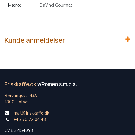
Mærke
DaVinci Gourmet
Kunde anmeldelser
Friskkaffe.dk
v/Romeo s.m.b.a.
Rørvangsvej 43A
4300 Holbæk
mail@friskkaffe.dk
+45 70 22 04 48
CVR: 32154093