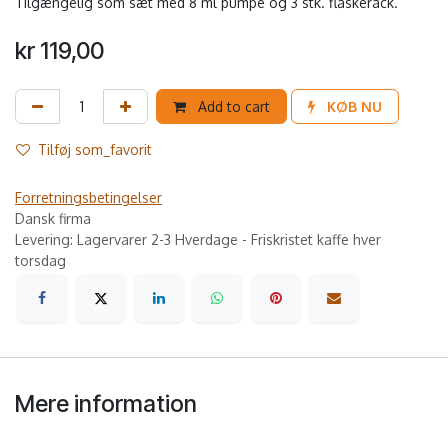
Tilgængelig som sæt med 8 ml pumpe og 3 stk. flaskerack.
kr
119,00
Add to cart
KØB NU
Tilføj som_favorit
Forretningsbetingelser
Dansk firma
Levering: Lagervarer 2-3 Hverdage - Friskristet kaffe hver
torsdag
Mere information