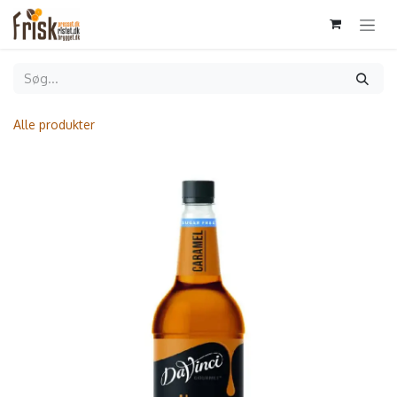
Gå til indhold
Alle produkter