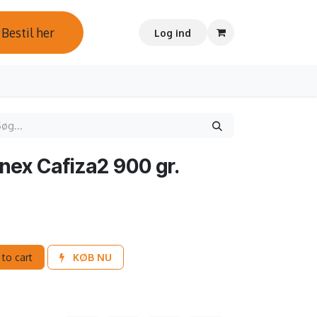
Bestil her
Log ind
nex Cafiza2 900 gr.
to cart
KØB NU