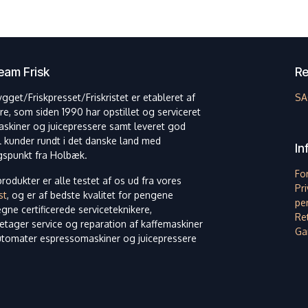
am Frisk
Re
ygget/Friskpresset/Friskristet er etableret af
SA
re, som siden 1990 har opstillet og serviceret
askiner og juicepressere samt leveret god
il kunder rundt i det danske land med
In
spunkt fra Holbæk.
Fo
rodukter er alle testet af os ud fra vores
Pri
st
, og er af bedste kvalitet for pengene
pe
egne certificerede serviceteknikere,
Ret
etager service og reparation af kaffemaskiner
Ga
utomater espressomaskiner og juicepressere