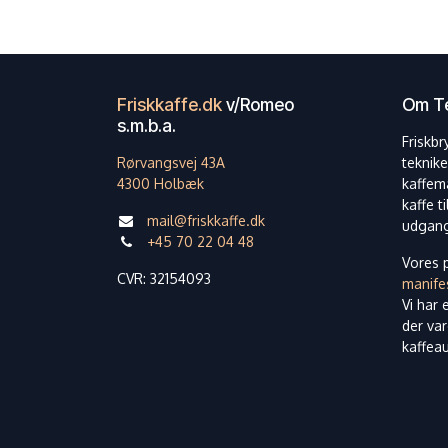
Friskkaffe.dk
v/Romeo
Om Te
s.m.b.a.
Friskbr
Rørvangsvej 43A
teknike
4300 Holbæk
kaffem
kaffe t
mail@friskkaffe.dk
udgang
+45 70 22 04 48
Vores p
CVR: 32154093
manife
Vi har 
der var
kaffea