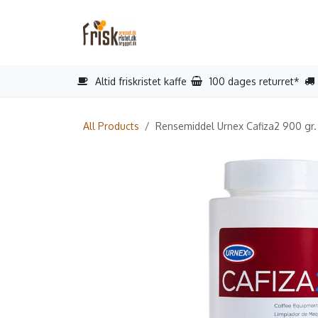
Gå til indhold
Startside
Reparation
Book s
Altid friskristet kaffe
100 dages returret*
All Products
Rensemiddel Urnex Cafiza2 900 gr.