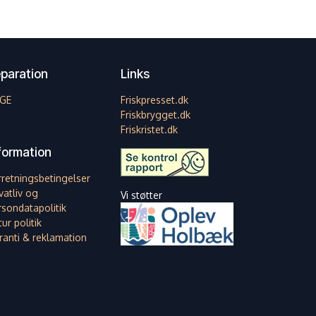
paration
Links
GE
Friskpresset.dk
Friskbrygget.dk
Friskristet.dk
formation
rretningsbetingelser
vatliv og
Vi støtter
rsondatapolitik
ur politik
ranti & reklamation