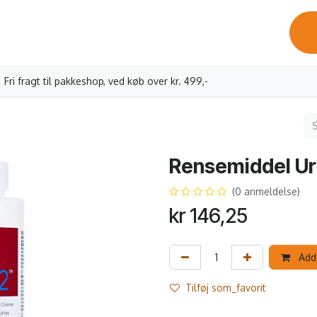
ervicebesøg
Oprettelse erhverv
Vores kaffe
Kontakt os
Fri fragt til pakkeshop, ved køb over kr. 499,-
Rensemiddel Ur
(0 anmeldelse)
kr
146,25
Add 
Tilføj som_favorit