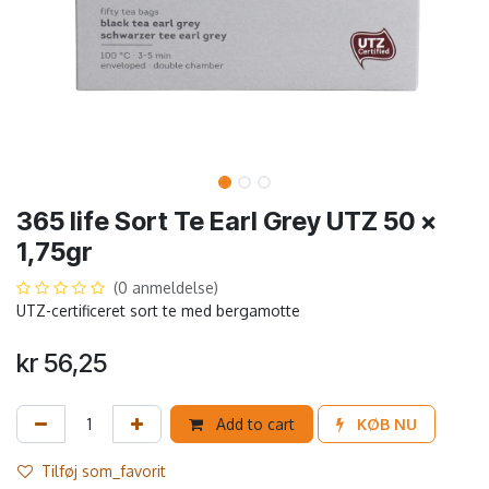
365 life Sort Te Earl Grey UTZ 50 x
1,75gr
(0 anmeldelse)
UTZ-certificeret sort te med bergamotte
kr
56,25
Add to cart
KØB NU
Tilføj som_favorit