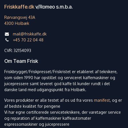
Friskkaffe.dk
v/Romeo s.m.b.a.
Rørvangsvej 43A
4300 Holbæk
mail@friskkaffe.dk
+45 70 22 04 48
CVR: 32154093
Om Team Frisk
Friskbrygget/Friskpresset/Friskristet er etableret af teknikere,
som siden 1990 har opstillet og serviceret kaffemaskiner og
juicepressere samt leveret god kaffe til kunder rundt i det
danske land med udgangspunkt fra Holbæk.
Vores produkter er alle testet af os ud fra vores
manifest
, og er
af bedste kvalitet for pengene
Vi har egne certificerede serviceteknikere, der varetager service
og reparation af kaffemaskiner kaffeautomater
espressomaskiner og juicepressere