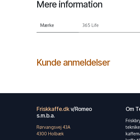
Mere information
Mærke
365 Life
Kunde anmeldelser
Friskkaffe.dk
v/Romeo
Om Te
s.m.b.a.
Friskbr
Rørvangsvej 43A
teknike
4300 Holbæk
kaffem