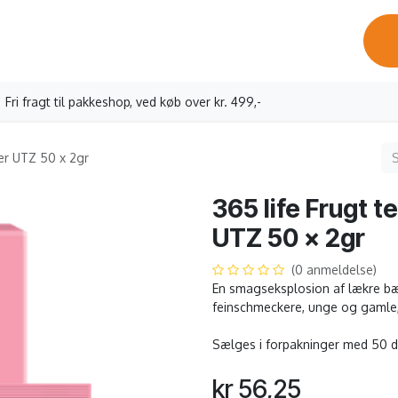
ervicebesøg
Oprettelse erhverv
Vores kaffe
Kontakt os
Fri fragt til pakkeshop, ved køb over kr. 499,-
ær UTZ 50 x 2gr
365 life Frugt 
UTZ 50 x 2gr
(0 anmeldelse)
En smagseksplosion af lækre bær
feinschmeckere, unge og gamle
Sælges i forpakninger med 50 
kr
56,25