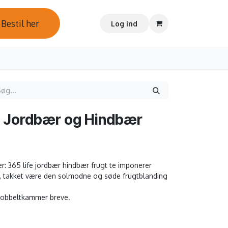
Bestil her
Log ind
te Jordbær og Hindbær
: 365 life jordbær hindbær frugt te imponerer
, takket være den solmodne og søde frugtblanding
dobbeltkammer breve.