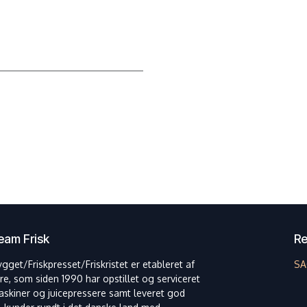
am Frisk
Re
ygget/Friskpresset/Friskristet er etableret af
SA
re, som siden 1990 har opstillet og serviceret
askiner og juicepressere samt leveret god