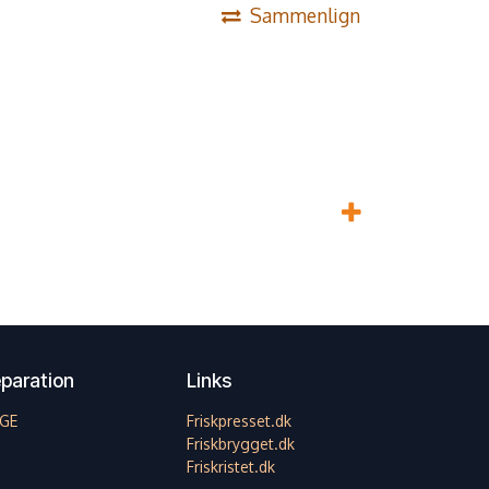
Sammenlign
paration
Links
GE
Friskpresset.dk
Friskbrygget.dk
Friskristet.dk