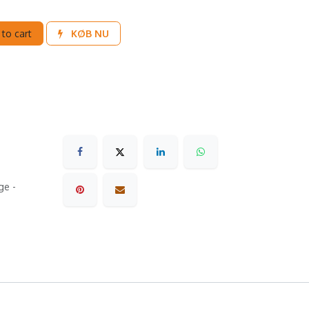
to cart
KØB NU
ge -