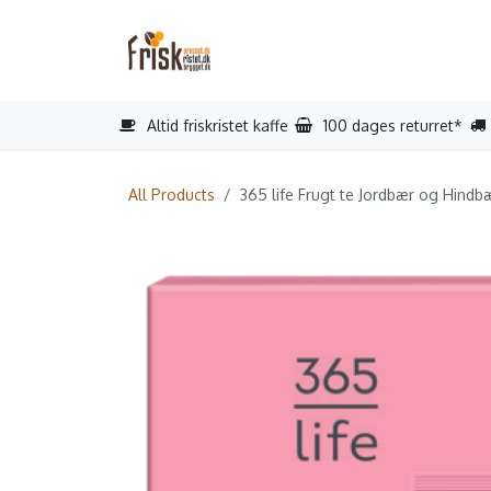
Gå til indhold
Startside
Reparation
Book s
Altid friskristet kaffe
100 dages returret*
All Products
365 life Frugt te Jordbær og Hindb