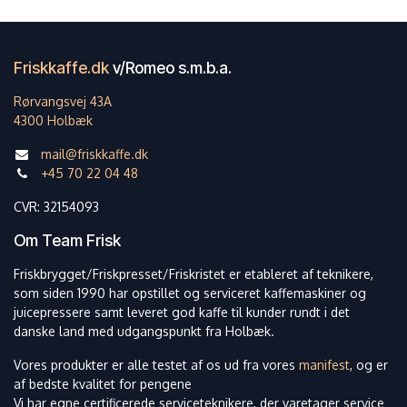
Friskkaffe.dk
v/Romeo s.m.b.a.
Rørvangsvej 43A
4300 Holbæk
mail@friskkaffe.dk
+45 70 22 04 48
CVR: 32154093
Om Team Frisk
Friskbrygget/Friskpresset/Friskristet er etableret af teknikere,
som siden 1990 har opstillet og serviceret kaffemaskiner og
juicepressere samt leveret god kaffe til kunder rundt i det
danske land med udgangspunkt fra Holbæk.
Vores produkter er alle testet af os ud fra vores
manifest
, og er
af bedste kvalitet for pengene
Vi har egne certificerede serviceteknikere, der varetager service