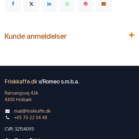
Kunde anmeldelser
Friskkaffe.dk
v/Romeo s.m.b.a.
Rørvangsvej 43A
4300 Holbæk
mail@friskkaffe.dk
+45 70 22 04 48
CVR: 32154093