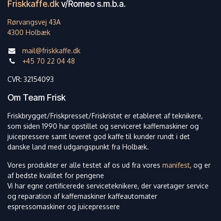
Friskkaffe.dk
v/Romeo s.m.b.a.
Rørvangsvej 43A
4300 Holbæk
mail@friskkaffe.dk
+45 70 22 04 48
CVR: 32154093
Om Team Frisk
Friskbrygget/Friskpresset/Friskristet er etableret af teknikere,
som siden 1990 har opstillet og serviceret kaffemaskiner og
juicepressere samt leveret god kaffe til kunder rundt i det
danske land med udgangspunkt fra Holbæk.
Vores produkter er alle testet af os ud fra vores
manifest
, og er
af bedste kvalitet for pengene
Vi har egne certificerede serviceteknikere, der varetager service
og reparation af kaffemaskiner kaffeautomater
espressomaskiner og juicepressere