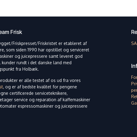
am Frisk
Re
ygget/Friskpresset/Friskristet er etableret af
SA
re, som siden 1990 har opstillet og serviceret
askiner og juicepressere samt leveret god
il kunder rundt i det danske land med
In
spunkt fra Holbæk.
Fo
rodukter er alle testet af os ud fra vores
Pri
st
, og er af bedste kvalitet for pengene
pe
egne certificerede serviceteknikere,
Ret
etager service og reparation af kaffemaskiner
Ga
utomater espressomaskiner og juicepressere