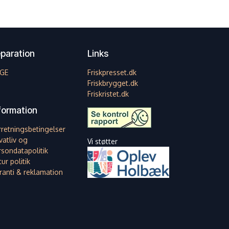
paration
Links
GE
Friskpresset.dk
Friskbrygget.dk
Friskristet.dk
formation
rretningsbetingelser
vatliv og
Vi støtter
rsondatapolitik
ur politik
ranti & reklamation