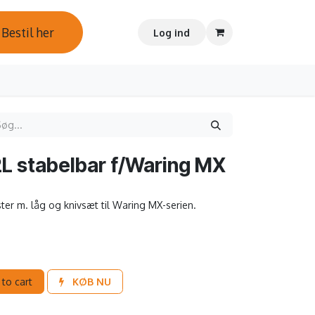
Bestil her
Log ind
2L stabelbar f/Waring MX
ter m. låg og knivsæt til Waring MX-serien.
to cart
KØB NU