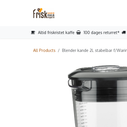
Gå til indhold
Startside
Reparation
Book s
Altid friskristet kaffe
100 dages returret*
All Products
Blender kande 2L stabelbar f/War