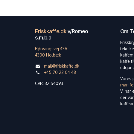
Friskkaffe.dk
v/Romeo
Om Te
s.m.b.a.
Friskbr
Rørvangsvej 43A
teknike
4300 Holbæk
kaffem
kaffe t
mail@friskkaffe.dk
udgang
+45 70 22 04 48
Vores p
CVR: 32154093
manife
Vi har 
der var
kaffea