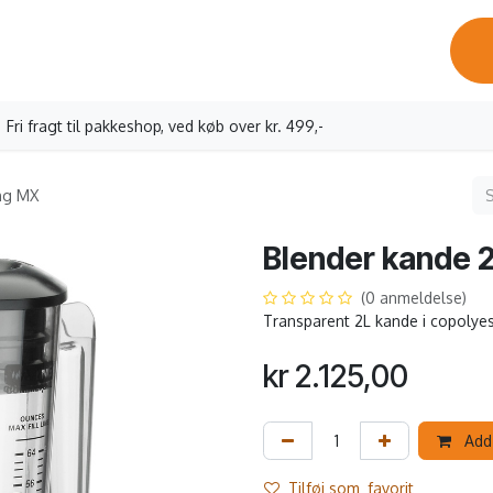
ervicebesøg
Oprettelse erhverv
Vores kaffe
Kontakt os
Fri fragt til pakkeshop, ved køb over kr. 499,-
ing MX
Blender kande 
(0 anmeldelse)
Transparent 2L kande i copolyes
kr
2.125,00
Add 
Tilføj som_favorit