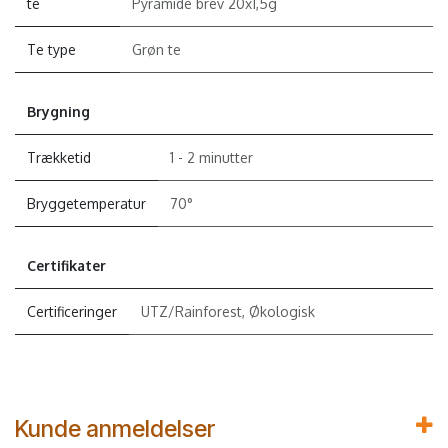
te
Pyramide brev 20x1,5g
Te type
Grøn te
Brygning
Trækketid
1 - 2 minutter
Bryggetemperatur
70°
Certifikater
Certificeringer
UTZ/Rainforest, Økologisk
Kunde anmeldelser