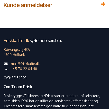
Kunde anmeldelser
Friskkaffe.dk
v/Romeo s.m.b.a.
Rørvangsvej 43A
4300 Holbæk
mail@friskkaffe.dk
+45 70 22 04 48
CVR: 32154093
Om Team Frisk
Friskbrygget/Friskpresset/Friskristet er etableret af teknikere,
som siden 1990 har opstillet og serviceret kaffemaskiner og
juicepressere samt leveret god kaffe til kunder rundt i det