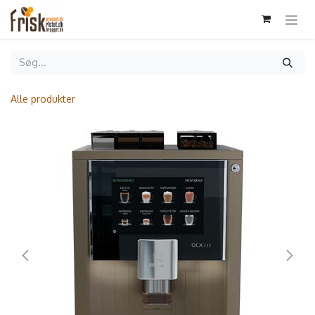
Gå til indhold
Alle produkter