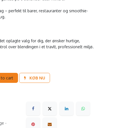
ag – perfekt til barer, restauranter og smoothie-
ug.
t oplagte valg for dig, der ønsker hurtige,
rol over blendingen i et travlt, professionelt miljø.
to cart
KØB NU
ge -