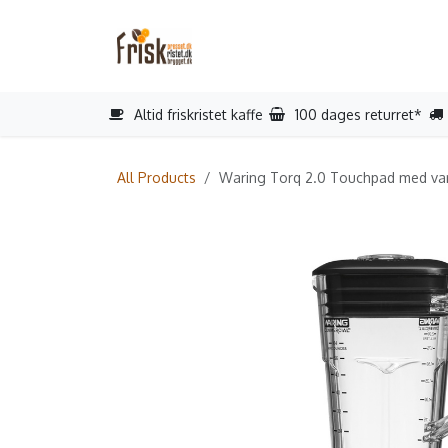
Gå til indhold
Startside
Reparation
Book s
Altid friskristet kaffe
100 dages returret*
All Products
Waring Torq 2.0 Touchpad med vari