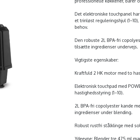
professionelle køkkener, barer
Det elektroniske touchpanel h
et trinløst reguleringshjul (1–10
behov.
Den robuste 2L BPA-fri copolyes
tilsætte ingredienser undervejs.
Vigtigste egenskaber:
Kraftfuld 2 HK motor med to has
Elektronisk touchpad med POW
hastighedsstyring (1–10).
2L BPA-fri copolyester kande me
ingredienser under blending.
Robust rustfri stålklinge med sol
Ydeevne: Blender tre 475 ml mar