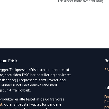
Friskristet kaffe hver torsdag
am Frisk
Re
ygget/Friskpresset/Friskristet er etableret af
SA
re, som siden 1990 har opstillet og serviceret
askiner og juicepressere samt leveret god
il kunder rundt i det danske land med
In
spunkt fra Holbæk.
Fo
rodukter er alle testet af os ud fra vores
Pri
st
, og er af bedste kvalitet for pengene
pe