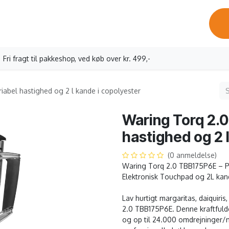
ervicebesøg
Oprettelse erhverv
Vores kaffe
Kontakt os
Fri fragt til pakkeshop, ved køb over kr. 499,-
abel hastighed og 2 l kande i copolyester
Waring Torq 2.
hastighed og 2 
(0 anmeldelse)
Waring Torq 2.0 TBB175P6E – Pr
Elektronisk Touchpad og 2L ka
Lav hurtigt margaritas, daiquir
2.0 TBB175P6E. Denne kraftfuld
og op til 24.000 omdrejninger/m