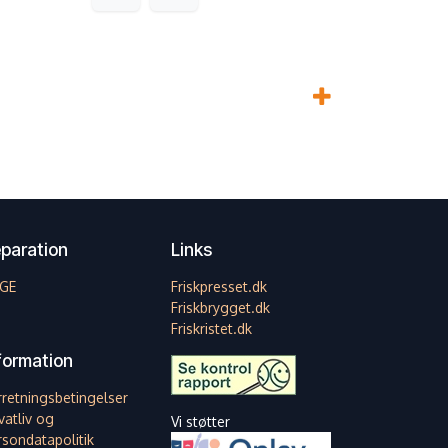
paration
Links
GE
Friskpresset.dk
Friskbrygget.dk
Friskristet.dk
formation
rretningsbetingelser
vatliv og
Vi støtter
rsondatapolitik