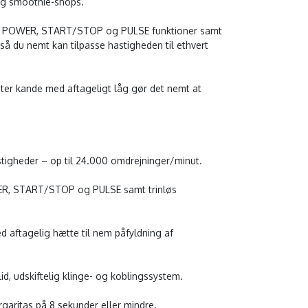
 og smoothie-shops.
ar POWER, START/STOP og PULSE funktioner samt
), så du nemt kan tilpasse hastigheden til ethvert
ter kande med aftageligt låg gør det nemt at
tigheder – op til 24.000 omdrejninger/minut.
ER, START/STOP og PULSE samt trinløs
d aftagelig hætte til nem påfyldning af
id, udskiftelig klinge- og koblingssystem.
garitas på 8 sekunder eller mindre.