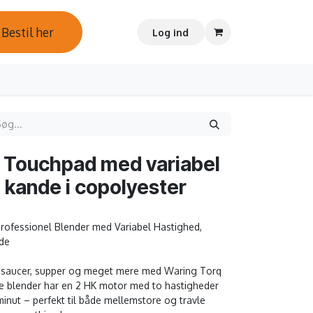
Bestil her
Log ind
0 Touchpad med variabel
l kande i copolyester
ofessionel Blender med Variabel Hastighed,
nde
is, saucer, supper og meget mere med Waring Torq
e blender har en 2 HK motor med to hastigheder
inut – perfekt til både mellemstore og travle