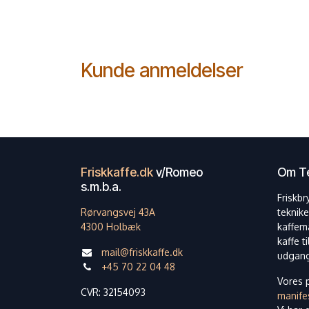
Kunde anmeldelser
Friskkaffe.dk
v/Romeo
Om Te
s.m.b.a.
Friskbr
Rørvangsvej 43A
teknike
4300 Holbæk
kaffem
kaffe t
mail@friskkaffe.dk
udgang
+45 70 22 04 48
Vores p
CVR: 32154093
manife