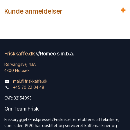
Kunde anmeldelser
Friskkaffe.dk
v/Romeo s.m.b.a.
Rørvangsvej 43A
4300 Holbæk
mail@friskkaffe.dk
+45 70 22 04 48
CVR: 32154093
Om Team Frisk
Friskbrygget/Friskpresset/Friskristet er etableret af teknikere,
som siden 1990 har opstillet og serviceret kaffemaskiner og