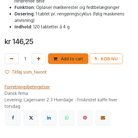
tilhørende dele
Funktion:
Opløser mælkerester og fedtbelægninger
Dosering:
1 tablet pr. rengøringscyklus (følg maskinens
anvisning)
Indhold:
120 tabletter á 4 g
kr
146,25
Add to cart
KØB NU
Tilføj som_favorit
Forretningsbetingelser
Dansk firma
Levering: Lagervarer 2-3 Hverdage - Friskristet kaffe hver
torsdag