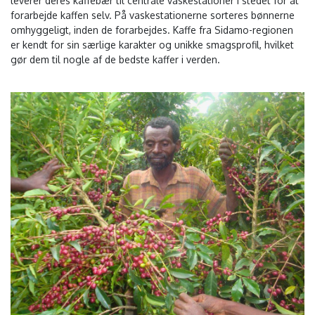
leverer deres kaffebær til centrale vaskestationer i stedet for at
forarbejde kaffen selv. På vaskestationerne sorteres bønnerne
omhyggeligt, inden de forarbejdes. Kaffe fra Sidamo-regionen
er kendt for sin særlige karakter og unikke smagsprofil, hvilket
gør dem til nogle af de bedste kaffer i verden.