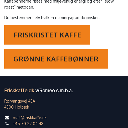
Kaffebønnerne ristes med miljøvenlig energi og efter “slow
roast” metoden.
Du bestemmer selv hvilken ristningsgrad du ønsker.
FRISKRISTET KAFFE
GRØNNE KAFFEBØNNER
Friskkaffe.dk
v/Romeo s.m.b.a.
Rørvangsvej 43A
4300 Holbæk
mail@friskkaffe.dk
+45 70 22 04 48