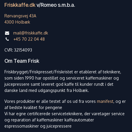
Friskkaffe.dk
v/Romeo s.m.b.a.
Rørvangsvej 43A
4300 Holbæk
mail@friskkaffe.dk
+45 70 22 04 48
CVR: 32154093
Om Team Frisk
Friskbrygget/Friskpresset/Friskristet er etableret af teknikere,
som siden 1990 har opstillet og serviceret kaffemaskiner og
juicepressere samt leveret god kaffe til kunder rundt i det
danske land med udgangspunkt fra Holbæk.
Vores produkter er alle testet af os ud fra vores
manifest
, og er
af bedste kvalitet for pengene
Vi har egne certificerede serviceteknikere, der varetager service
og reparation af kaffemaskiner kaffeautomater
espressomaskiner og juicepressere