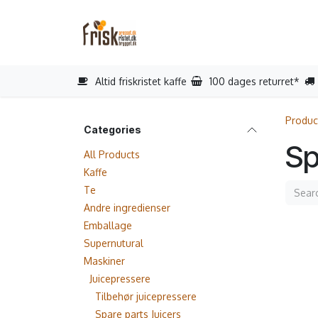
Skip to Content
Home
Reparation af kaffemaski
Altid friskristet kaffe
100 dages returret*
Produc
Categories
Sp
All Products
Kaffe
Te
Andre ingredienser
Emballage
Supernutural
Maskiner
Juicepressere
Tilbehør juicepressere
Spare parts Juicers