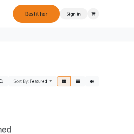
Bestil her
torier
Contact us
Sign in
Sort By:
Featured
ned