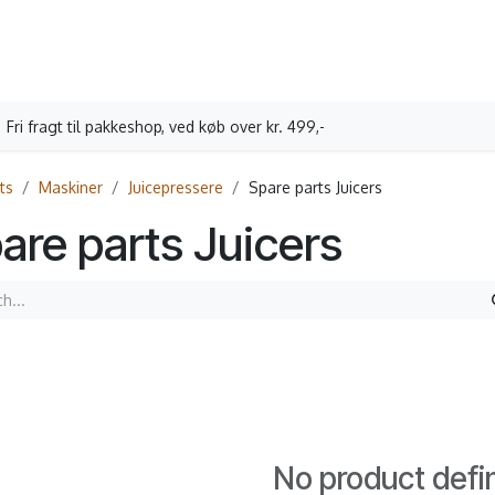
ne
Book Servicebesøg
Oprettelse erhverv
Læs vores kaffehis
Fri fragt til pakkeshop, ved køb over kr. 499,-
ts
Maskiner
Juicepressere
Spare parts Juicers
are parts Juicers
No product defi