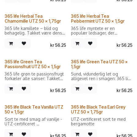
Sælges i forpakninger med 50
Sælges i forpakninger med 50
dobbeltkammer breve.
dobbeltkammer breve.
365 life Herbal Tea
365 life Herbal Tea
Chamomille UTZ 50 x 1,75gr
Pebbermint UTZ 50 x 1,5gr
365 life kamillete – blid og
365 life myntete er en
behagelig. Takket være dens
populær ledsager, der
store popularitet og
opfrisker og forfrisker kendere
beroligende evner hører den
på varme og kolde dage
kr
56.25
kr
56.25
til i enhver velassorteret
takket være naturlig mentol.
teserie.
365 life Green Tea
365 life Green Tea UTZ 50 x
Passionsfruit UTZ 50 x 1,5gr
1,5gr
365 life grøn te passionsfrugt
Sund, vidunderlig let og
forkæler alle sanser: Takket
alligevel ren i smagen: 365 life
være den delikat frugtagtige,
green tea er den perfekte
friske smag af moden
drink til alle teelskere, der
kr
56.25
kr
56.25
passionsfrugt imponerer den
nyder fine, elegante noter og
stærke te med sin
så er den ovenikøbet UTZ-
uforlignelige tropiske sødme.
certificeret.
365 life Black Tea Vanilla UTZ
365 life Black Tea Earl Grey
Sælges i forpakninger med 50
50 x 1,5gr
UTZ 50 x 1,75gr
dobbeltkammer breve.
Sort te med smag af vanilje -
UTZ-certificeret sort te med
UTZ-certificeret
bergamotte
Sælges i forpakninger med 50
kr
56.25
kr
56.25