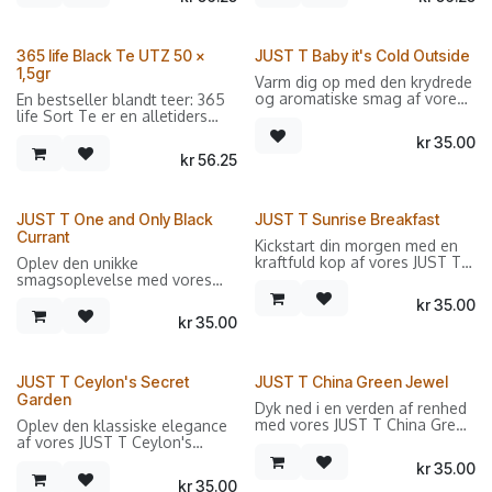
dobbeltkammer breve.
365 life Black Te UTZ 50 x
JUST T Baby it's Cold Outside
1,5gr
Varm dig op med den krydrede
og aromatiske smag af vores
En bestseller blandt teer: 365
JUST T Baby it's Cold Outside.
life Sort Te er en alletiders
Denne økologiske sorte te
favorit: Med og uden mælk
kr
35.00
kombinerer nelliker og
eller sukker passer den til
kr
56.25
appelsin for at skabe en
forskellige typer
hyggelig og indbydende
feinschmeckere.
teoplevelse, perfekt til de
kolde dage. Ideel til dem, der
JUST T One and Only Black
JUST T Sunrise Breakfast
søger en varm og trøstende
Currant
Kickstart din morgen med en
te.
kraftfuld kop af vores JUST T
Oplev den unikke
Sunrise Breakfast. Denne
smagsoplevelse med vores
- Ingredienser: Økologisk sort
økologiske sorte te er lavet af
JUST T One and Only Black
te, nelliker, appelsin
kr
35.00
Assam Highgrown teblade, der
Currant. Denne økologiske
kr
35.00
giver en rig og fyldig
hvide te er smukt kombineret
- Smagsprofil: Krydret og
smagsoplevelse. Perfekt til
med solbær for at skabe en
frugtig med en varmende note
dem, der ønsker en stærk og
delikat og frugtagtig te, der er
af nelliker og en frisk
opkvikkende start på dagen.
perfekt til enhver tid på dagen.
appelsinfinish
JUST T Ceylon's Secret
JUST T China Green Jewel
Ideel til dem, der søger en let
Garden
Dyk ned i en verden af renhed
- Ingredienser: Økologisk sort
og forfriskende teoplevelse.
JUST T Baby it's Cold Outside
med vores JUST T China Green
Oplev den klassiske elegance
te fra Assam Highgrown
er den perfekte te til at skabe
Jewel. Denne økologiske
af vores JUST T Ceylon's
- Ingredienser: Økologisk hvid
en følelse af hygge og varme,
grønne te er lavet af de
Secret Garden. Denne
- Smagsprofil: Fyldig og robust
te, solbær
uanset hvor kold dagen måtte
kr
35.00
fineste Yunnan-teblade, der
økologiske sorte te fra Uva-
med en dyb og malty smag
være.
kr
35.00
giver en blød og delikat
regionen i Sri Lanka er kendt