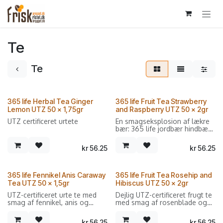
Skip to Content
Te
Te
365 life Herbal Tea Ginger
365 life Fruit Tea Strawberry
Lemon UTZ 50 x 1,75gr
and Raspberry UTZ 50 x 2gr
UTZ certificeret urtete
En smagseksplosion af lækre
bær: 365 life jordbær hindbær
frugt te imponerer
feinschmeckere, unge og
kr
56.25
kr
56.25
gamle, takket være den
solmodne og søde
frugtblanding
365 life Fennikel Anis Caraway
365 life Fruit Tea Rosehip and
Sælges i forpakninger med 50
Tea UTZ 50 x 1,5gr
Hibiscus UTZ 50 x 2gr
dobbeltkammer breve.
UTZ-certificeret urte te med
Dejlig UTZ-certificeret frugt te
smag af fennikel, anis og
med smag af rosenblade og
kommen.
hibiscus.
kr
56.25
kr
56.25