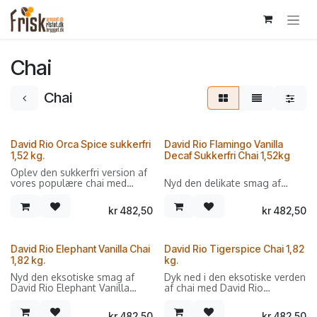
Gå til indhold
Chai
Chai
David Rio Orca Spice sukkerfri
David Rio Flamingo Vanilla
1,52 kg.
Decaf Sukkerfri Chai 1,52kg
Oplev den sukkerfri version af
vores populære chai med
Nyd den delikate smag af
David Rio Orca Spice. Denne
vanilje med vores sukkerfri og
blanding tilbyder den rige og
koffeinfri chai-blanding, David
kr
482,50
kr
482,50
aromatiske chai-oplevelse
Rio Flamingo Vanilla Decaf.
uden tilsat sukker, perfekt til
Perfekt til dem, der ønsker en
dem, der ønsker at nyde chai
chai-oplevelse uden sukker og
uden kompromis.
koffein, men med masser af
David Rio Elephant Vanilla Chai
David Rio Tigerspice Chai 1,82
smag.
1,82 kg.
kg.
Produktdetaljer:
Nyd den eksotiske smag af
Dyk ned i den eksotiske verden
Produktdetaljer:
David Rio Elephant Vanilla
af chai med David Rio
- Smagsprofil: En harmonisk
Chai, en perfekt blanding af
Tigerspice Chai. Denne
blanding af krydderier, der
- Smagsprofil: En blød og
krydderier og vanilje, der giver
blanding bringer en kraftfuld
giver en fyldig og
aromatisk vanilje, kombineret
kr
482,50
kr
482,50