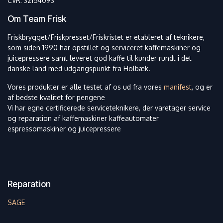
CVR: 32154093
Energi 2008 kj/478 kcal
- Nydelse: Perfekt til dem, der
elsker en krydret og aromatisk
Fedt 18 g
chai latte
Om Team Frisk
– heraf mættet fedt 14 g
Ingredienser:
Friskbrygget/Friskpresset/Friskristet er etableret af teknikere,
Sukker, maltodextrin,
Kulhydrat 76 g
kokosolie, sort te (4 %),
som siden 1990 har opstillet og serviceret kaffemaskiner og
aromaer, MÆLKEprotein,
juicepressere samt leveret god kaffe til kunder rundt i det
– heraf sukkerarter 52 g
antioxidant : (E340) emulgator:
danske land med udgangspunkt fra Holbæk.
(E471, E322 SOJAlecitin),
Kostfibre 2 g
antiklumpemiddel: (E341)
Vores produkter er alle testet af os ud fra vores
manifest
, og er
Protein 2 g
af bedste kvalitet for pengene
Salt 0.12 g
Vi har egne certificerede serviceteknikere, der varetager service
og reparation af kaffemaskiner kaffeautomater
espressomaskiner og juicepressere
Vi anbefaler at bruge 2,5
spiseskefuld pulver til 2 dl.
væske, hvis du vil lave en
klassisk latte. Dette giver en
fyldig smag og lækker sødme.
Ved brug af mindre pulver
kommer matchaens smag
mere i forgrunden, mens
Reparation
sødmen og mælken træder i
baggrunden.
SAGE
Forslag til tilberedning