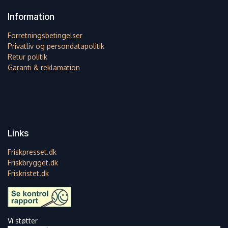
Matcha Latte – Varm
Information
Blandingsforhold: Vi anbefaler
28 g pulver til 200 ml. væske.
Rør omhyggeligt pulveret med
Forretningsbetingelser
2/3 varmt vand og 1/3 varm
Privatliv og persondatapolitik
mælk for den bedste
smagsoplevelse.
Retur politik
Garanti & reklamation
Iced Matcha Latte
Fyld et stort glas isterninger
op i en blender. Top med koldt
vand indtil der er 250 ml. vand
og isterninger i
blenderglasset. (De fleste
blendere har måleenheder
Links
trykt på glasset som du kan
bruge til aflæsning). Tilsæt
derefter 1 scoop matcha latte
Friskpresset.dk
pulver (28g) og blend det hele
Friskbrygget.dk
i ca. et minut. Hæld på store
glas og server med et
Friskristet.dk
sugerør.
Vi støtter