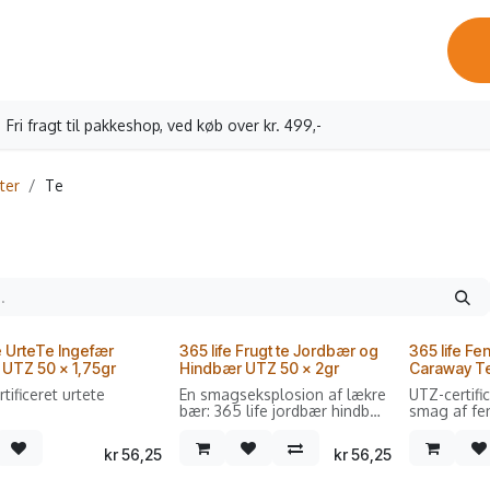
ervicebesøg
Oprettelse erhverv
Vores kaffe
Kontakt os
Fri fragt til pakkeshop, ved køb over kr. 499,-
ter
Te
e UrteTe Ingefær
365 life Frugt te Jordbær og
365 life Fe
UTZ 50 x 1,75gr
Hindbær UTZ 50 x 2gr
Caraway Te
tificeret urtete
En smagseksplosion af lækre
UTZ-certifi
bær: 365 life jordbær hindbær
smag af fen
frugt te imponerer
kommen.
feinschmeckere, unge og
kr
56,25
kr
56,25
gamle, takket være den
Sælges i f
solmodne og søde
50 dobbelt