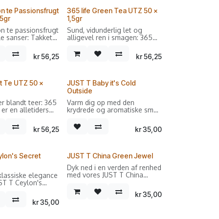
øn te Passionsfrugt
365 life Green Tea UTZ 50 x
,5gr
1,5gr
øn te passionsfrugt
Sund, vidunderlig let og
le sanser: Takket
alligevel ren i smagen: 365
elikate
life green tea er den perfekte
, friske smag af
drink til alle teelskere, der
kr
56,25
kr
56,25
ionsfrugt
nyder fine, elegante noter og
den stærke te med
så er den ovenikøbet UTZ-
nelige tropiske
certificeret.
rt Te UTZ 50 x
JUST T Baby it's Cold
Sælges i forpakninger med
Outside
50 dobbeltkammer breve.
er blandt teer: 365
Varm dig op med den
 er en alletiders
krydrede og aromatiske smag
ed og uden mælk
af vores JUST T Baby it's Cold
r passer den til
Outside. Denne økologiske
kr
56,25
kr
35,00
 typer
sorte te kombinerer nelliker
kere.
og appelsin for at skabe en
hyggelig og indbydende
teoplevelse, perfekt til de
lon's Secret
JUST T China Green Jewel
kolde dage. Ideel til dem, der
Dyk ned i en verden af renhed
søger en varm og trøstende
med vores JUST T China
klassiske elegance
te.
Green Jewel. Denne
ST T Ceylon's
økologiske grønne te er lavet
den. Denne
- Ingredienser: Økologisk sort
kr
35,00
af de fineste Yunnan-teblade,
sorte te fra Uva-
te, nelliker, appelsin
kr
35,00
der giver en blød og delikat
Sri Lanka er kendt
smagsoplevelse. Perfekt til
dige smag og
- Smagsprofil: Krydret og
dem, der værdsætter