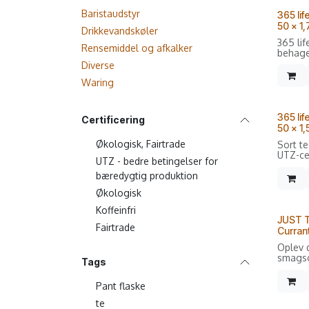
Baristaudstyr
365 li
50 x 1,
Drikkevandskøler
365 lif
Rensemiddel og afkalker
behage
store p
Diverse
beroli
Waring
til i e
teserie
365 lif
Certificering
50 x 1,
Økologisk, Fairtrade
Sort te
UTZ-cer
UTZ - bedre betingelser for
bæredygtig produktion
Sælges
50 dob
Økologisk
Koffeinfri
JUST T
Fairtrade
Curran
Oplev 
smagso
Tags
JUST T
Curran
Pant flaske
hvide 
med so
te