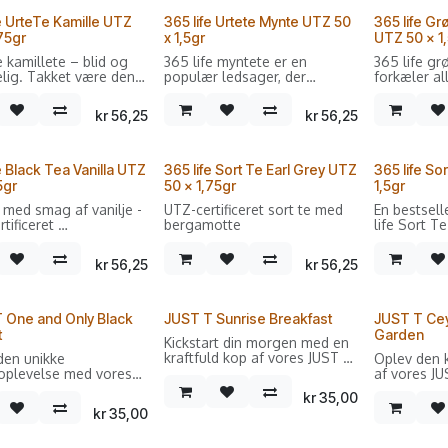
frugtblanding
fe UrteTe Kamille UTZ
365 life Urtete Mynte UTZ 50
365 life Gr
Sælges i forpakninger med
75gr
x 1,5gr
UTZ 50 x 1
50 dobbeltkammer breve.
e kamillete – blid og
365 life myntete er en
365 life gr
lig. Takket være dens
populær ledsager, der
forkæler al
opularitet og
opfrisker og forfrisker
være den d
gende evner hører den
kendere på varme og kolde
frugtagtige
kr
56,25
kr
56,25
nhver velassorteret
dage takket være naturlig
moden pass
.
mentol.
imponerer 
sin uforlig
sødme.
e Black Tea Vanilla UTZ
365 life Sort Te Earl Grey UTZ
365 life So
5gr
50 x 1,75gr
1,5gr
 med smag af vanilje -
UTZ-certificeret sort te med
En bestsell
tificeret
bergamotte
life Sort Te
favorit: M
 i forpakninger med
eller sukke
kr
56,25
kr
56,25
beltkammer breve.
forskellige
feinschmec
 One and Only Black
JUST T Sunrise Breakfast
JUST T Cey
t
Garden
Kickstart din morgen med en
kraftfuld kop af vores JUST T
den unikke
Oplev den 
Sunrise Breakfast. Denne
plevelse med vores
af vores JU
økologiske sorte te er lavet
 One and Only Black
Secret Gar
kr
35,00
af Assam Highgrown teblade,
t. Denne økologiske
økologiske 
kr
35,00
der giver en rig og fyldig
te er smukt kombineret
regionen i 
smagsoplevelse. Perfekt til
lbær for at skabe en
for sin fyl
dem, der ønsker en stærk og