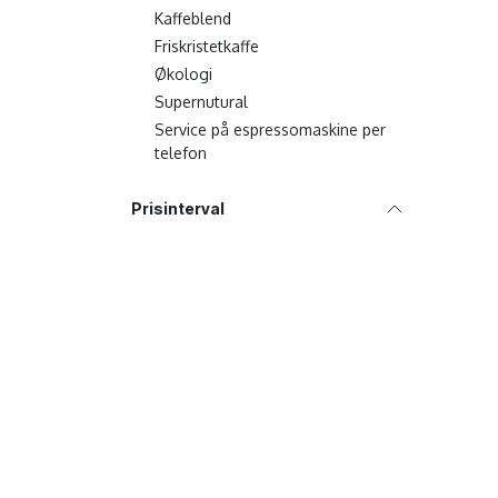
delikat
er perf
Kaffeblend
dagen. 
Friskristetkaffe
søger e
teople
Økologi
- Ingre
Supernutural
te, sol
Service på espressomaskine per
- Smags
telefon
med en
solbær
Prisinterval
JUST T
Currant
dem, d
og sma
dag.