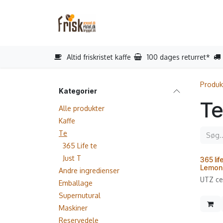
Gå til indhold
Startside
Reparation
Book s
Altid friskristet kaffe
100 dages returret*
Produk
Kategorier
Te
Alle produkter
Kaffe
Te
365 Life te
Just T
365 lif
Lemon 
Andre ingredienser
UTZ cer
Emballage
Supernutural
Maskiner
Reservedele