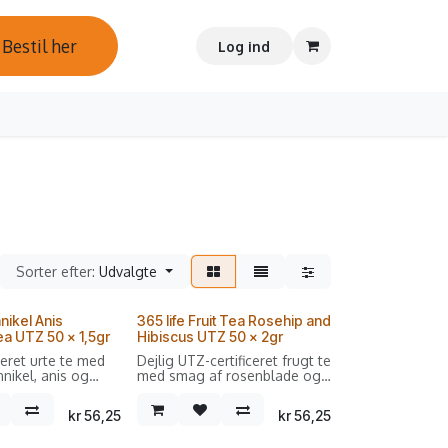
Bestil her
Log ind
Sorter efter:
Udvalgte
nnikel Anis
365 life Fruit Tea Rosehip and
a UTZ 50 x 1,5gr
Hibiscus UTZ 50 x 2gr
ceret urte te med
Dejlig UTZ-certificeret frugt te
nikel, anis og
med smag af rosenblade og
hibiscus.
kr
56,25
kr
56,25
orpakninger med
Sælges i forpakninger med
kammer breve.
50 dobbeltkammer breve.