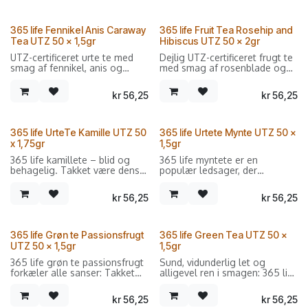
solmodne og søde
frugtblanding
365 life Fennikel Anis Caraway
365 life Fruit Tea Rosehip and
Sælges i forpakninger med 50
Tea UTZ 50 x 1,5gr
Hibiscus UTZ 50 x 2gr
dobbeltkammer breve.
UTZ-certificeret urte te med
Dejlig UTZ-certificeret frugt te
smag af fennikel, anis og
med smag af rosenblade og
kommen.
hibiscus.
kr
56,25
kr
56,25
Sælges i forpakninger med 50
Sælges i forpakninger med 50
dobbeltkammer breve.
dobbeltkammer breve.
365 life UrteTe Kamille UTZ 50
365 life Urtete Mynte UTZ 50 x
x 1,75gr
1,5gr
365 life kamillete – blid og
365 life myntete er en
behagelig. Takket være dens
populær ledsager, der
store popularitet og
opfrisker og forfrisker kendere
beroligende evner hører den
på varme og kolde dage
kr
56,25
kr
56,25
til i enhver velassorteret
takket være naturlig mentol.
teserie.
365 life Grøn te Passionsfrugt
365 life Green Tea UTZ 50 x
UTZ 50 x 1,5gr
1,5gr
365 life grøn te passionsfrugt
Sund, vidunderlig let og
forkæler alle sanser: Takket
alligevel ren i smagen: 365 life
være den delikate frugtagtige,
green tea er den perfekte
friske smag af moden
drink til alle teelskere, der
kr
56,25
kr
56,25
passionsfrugt imponerer den
nyder fine, elegante noter og