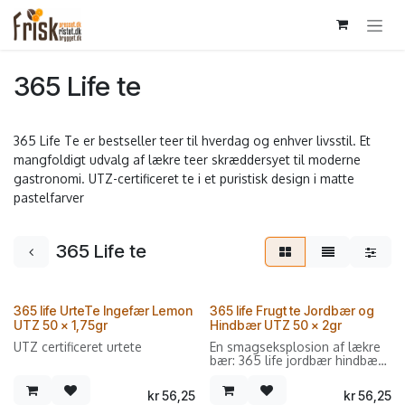
Gå til indhold
365 Life te
365 Life Te er bestseller teer til hverdag og enhver livsstil. Et
mangfoldigt udvalg af lækre teer skræddersyet til moderne
gastronomi. UTZ-certificeret te i et puristisk design i matte
pastelfarver
365 Life te
365 life UrteTe Ingefær Lemon
365 life Frugt te Jordbær og
UTZ 50 x 1,75gr
Hindbær UTZ 50 x 2gr
UTZ certificeret urtete
En smagseksplosion af lækre
bær: 365 life jordbær hindbær
frugt te imponerer
feinschmeckere, unge og
kr
56,25
kr
56,25
gamle, takket være den