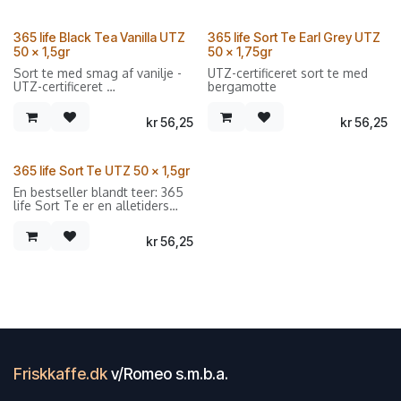
stærke te med sin
så er den ovenikøbet UTZ-
uforlignelige tropiske sødme.
certificeret.
365 life Black Tea Vanilla UTZ
365 life Sort Te Earl Grey UTZ
Sælges i forpakninger med 50
50 x 1,5gr
50 x 1,75gr
dobbeltkammer breve.
Sort te med smag af vanilje -
UTZ-certificeret sort te med
UTZ-certificeret
bergamotte
Sælges i forpakninger med 50
kr
56,25
kr
56,25
dobbeltkammer breve.
365 life Sort Te UTZ 50 x 1,5gr
En bestseller blandt teer: 365
life Sort Te er en alletiders
favorit: Med og uden mælk
eller sukker passer den til
kr
56,25
forskellige typer
feinschmeckere.
Friskkaffe.dk
v/Romeo s.m.b.a.